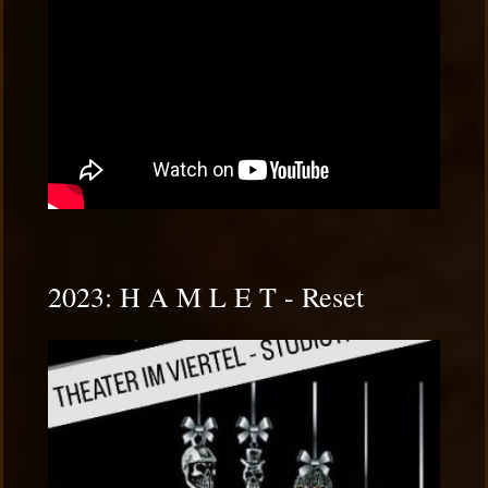
2023: H A M L E T - Reset