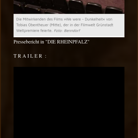
Pressebericht in "DIE RHEINPFALZ"
T R A I L E R :