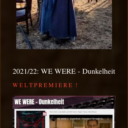
2021/22: WE WERE - Dunkelheit
W E L T P R E M I E R E !